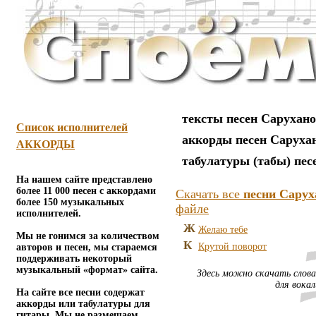
тексты песен Сарухан
Список исполнителей
аккорды песен Саруха
АККОРДЫ
табулатуры (табы) пес
На нашем сайте представлено
более 11 000 песен с аккордами
Скачать все
песни Сарух
более 150 музыкальных
файле
исполнителей.
Ж
Желаю тебе
Мы не гонимся за количеством
К
Крутой поворот
авторов и песен, мы стараемся
поддерживать некоторый
музыкальный «формат» сайта.
Здесь можно скачать слова
для вока
На сайте все песни содержат
аккорды или табулатуры для
гитары. Мы не размещаем