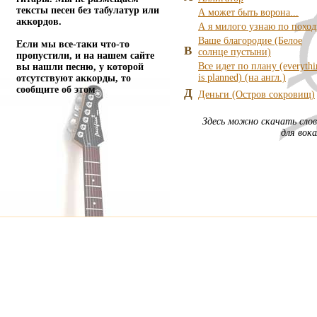
тексты песен без табулатур или
А может быть ворона...
аккордов.
А я милого узнаю по поход
Ваше благородие (Белое
Если мы все-таки что-то
В
солнце пустыни)
пропустили, и на нашем сайте
Все идет по плану (everythi
вы нашли песню, у которой
is planned) (на англ.)
отсутствуют аккорды, то
сообщите об этом
Д
Деньги (Остров сокровищ)
Здесь можно скачать слов
для вок