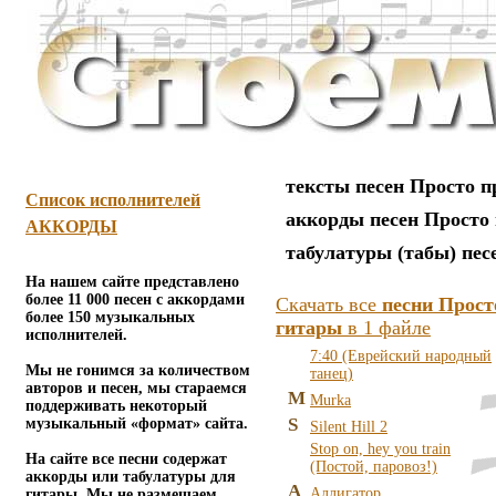
тексты песен Просто 
Список исполнителей
аккорды песен Просто
АККОРДЫ
табулатуры (табы) пес
На нашем сайте представлено
более 11 000 песен с аккордами
Скачать все
песни Прост
более 150 музыкальных
гитары
в 1 файле
исполнителей.
7:40 (Еврейский народный
Мы не гонимся за количеством
танец)
авторов и песен, мы стараемся
M
Murka
поддерживать некоторый
S
музыкальный «формат» сайта.
Silent Hill 2
Stop on, hey you train
На сайте все песни содержат
(Постой, паровоз!)
аккорды или табулатуры для
А
Аллигатор
гитары. Мы не размещаем