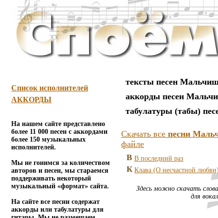
тексты песен Мальчи
Список исполнителей
аккорды песен Мальч
АККОРДЫ
табулатуры (табы) пе
На нашем сайте представлено
более 11 000 песен с аккордами
Скачать все
песни Мальч
более 150 музыкальных
файле
исполнителей.
В
В последний раз
Мы не гонимся за количеством
К
Клава (О несчастной любви
авторов и песен, мы стараемся
поддерживать некоторый
музыкальный «формат» сайта.
Здесь можно скачать слова
для вока
На сайте все песни содержат
аккорды или табулатуры для
гитары. Мы не размещаем