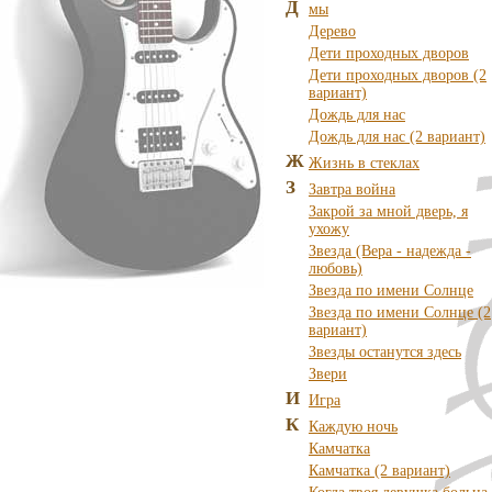
Д
мы
Дерево
Дети проходных дворов
Дети проходных дворов (2
вариант)
Дождь для нас
Дождь для нас (2 вариант)
Ж
Жизнь в стеклах
З
Завтра война
Закрой за мной дверь, я
ухожу
Звезда (Вера - надежда -
любовь)
Звезда по имени Солнце
Звезда по имени Солнце (2
вариант)
Звезды останутся здесь
Звери
И
Игра
К
Каждую ночь
Камчатка
Камчатка (2 вариант)