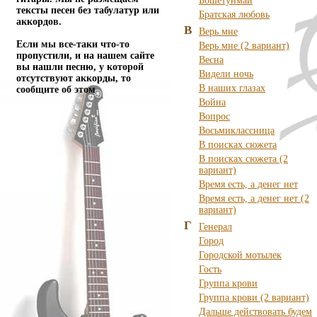
Бошетунмай
тексты песен без табулатур или
Братская любовь
аккордов.
В
Верь мне
Если мы все-таки что-то
Верь мне (2 вариант)
пропустили, и на нашем сайте
Весна
вы нашли песню, у которой
Видели ночь
отсутствуют аккорды, то
В наших глазах
сообщите об этом
Война
Вопрос
Восьмиклассница
В поисках сюжета
В поисках сюжета (2
вариант)
Время есть, а денег нет
Время есть, а денег нет (2
вариант)
Г
Генерал
Город
Городской мотылек
Гость
Группа крови
Группа крови (2 вариант)
Дальше действовать будем