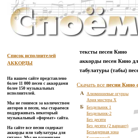
тексты песен Кино
Список исполнителей
аккорды песен Кино д
АККОРДЫ
табулатуры (табы) пес
На нашем сайте представлено
более 11 000 песен с аккордами
Скачать все
песни Кино 
более 150 музыкальных
А
исполнителей.
Алюминиевые огурцы
Ария мистера Х
Мы не гонимся за количеством
Б
Бездельник 1
авторов и песен, мы стараемся
поддерживать некоторый
Бездельник-2
музыкальный «формат» сайта.
Без десяти
Без десяти (2 вариант)
На сайте все песни содержат
Безъядерная зона
аккорды или табулатуры для
гитары. Мы не размещаем