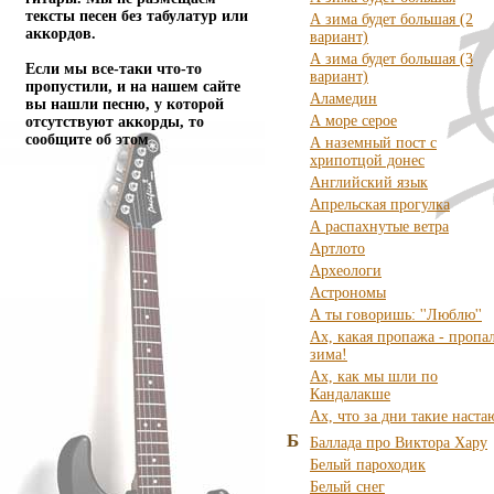
тексты песен без табулатур или
А зима будет большая (2
аккордов.
вариант)
А зима будет большая (3
Если мы все-таки что-то
вариант)
пропустили, и на нашем сайте
Аламедин
вы нашли песню, у которой
А море серое
отсутствуют аккорды, то
сообщите об этом
А наземный пост с
хрипотцой донес
Английский язык
Апрельская прогулка
А распахнутые ветра
Артлото
Археологи
Астрономы
А ты говоришь: ''Люблю''
Ах, какая пропажа - пропа
зима!
Ах, как мы шли по
Кандалакше
Ах, что за дни такие наста
Б
Баллада про Виктора Хару
Белый пароходик
Белый снег