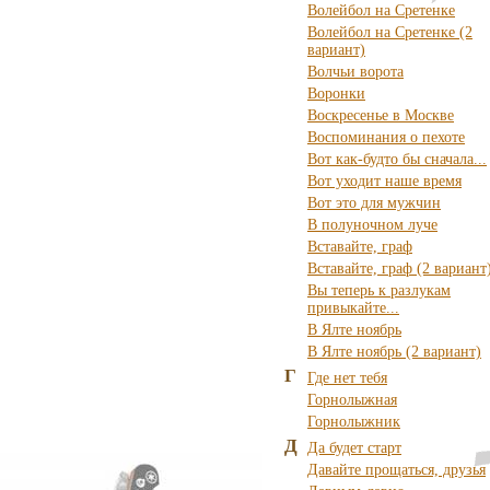
Волейбол на Сретенке
Волейбол на Сретенке (2
вариант)
Волчьи ворота
Воронки
Воскресенье в Москве
Воспоминания о пехоте
Вот как-будто бы сначала...
Вот уходит наше время
Вот это для мужчин
В полуночном луче
Вставайте, граф
Вставайте, граф (2 вариант
Вы теперь к разлукам
привыкайте...
В Ялте ноябрь
В Ялте ноябрь (2 вариант)
Г
Где нет тебя
Горнолыжная
Горнолыжник
Д
Да будет старт
Давайте прощаться, друзья