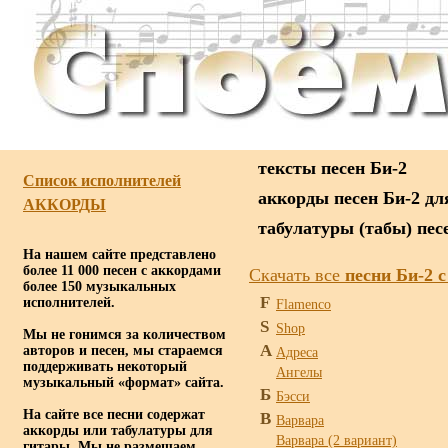
тексты песен Би-2
Список исполнителей
аккорды песен Би-2 дл
АККОРДЫ
табулатуры (табы) пес
На нашем сайте представлено
более 11 000 песен с аккордами
Скачать все
песни Би-2 
более 150 музыкальных
F
исполнителей.
Flamenco
S
Shop
Мы не гонимся за количеством
А
авторов и песен, мы стараемся
Адреса
поддерживать некоторый
Ангелы
музыкальный «формат» сайта.
Б
Бэсси
На сайте все песни содержат
В
Варвара
аккорды или табулатуры для
Варвара (2 вариант)
гитары. Мы не размещаем