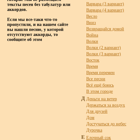
Варвара (3 вариант)
тексты песен без табулатур или
аккордов.
Варвара (4 вариант)
Весло
Если мы все-таки что-то
Вниз
пропустили, и на нашем сайте
Возвращайся домой
вы нашли песню, у которой
отсутствуют аккорды, то
Война
сообщите об этом
Волки
Волки (2 вариант)
Волки (3 вариант)
Восток
Время
Время перемен
Все песни
Всё ещё боюсь
В этом городе
Д
Деньги на ветер
Держаться за воздух
Для друзей
Дом
Достучаться до небес
Дурочка
Е
Елочный сок