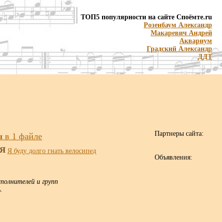
ТОП5 популярности на сайте Споёмте.ru
Розенбаум Александр
Макаревич Андрей
Аквариум
Градский Александр
ДДТ
Партнеры сайта:
ы
в 1 файле
Я
Я буду долго гнать велосипед
Объявления:
полнителей и групп
.