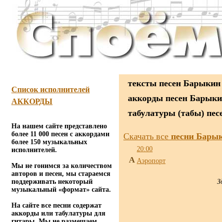
тексты песен Барыкин
Список исполнителей
аккорды песен Барыки
АККОРДЫ
табулатуры (табы) пе
На нашем сайте представлено
более 11 000 песен с аккордами
Скачать все
песни Барык
более 150 музыкальных
20:00
исполнителей.
А
Аэропорт
Мы не гонимся за количеством
авторов и песен, мы стараемся
поддерживать некоторый
З
музыкальный «формат» сайта.
На сайте все песни содержат
аккорды или табулатуры для
гитары. Мы не размещаем