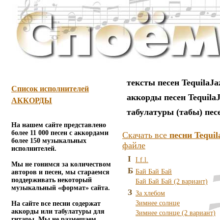
тексты песен TequilaJa
Список исполнителей
аккорды песен Tequila
АККОРДЫ
табулатуры (табы) пес
На нашем сайте представлено
более 11 000 песен с аккордами
Скачать все
песни Tequi
более 150 музыкальных
файле
исполнителей.
I
I.f.l.
Мы не гонимся за количеством
Б
Бай Бай Бай
авторов и песен, мы стараемся
поддерживать некоторый
Бай Бай Бай (2 вариант)
музыкальный «формат» сайта.
З
За хлебом
Зимнее солнце
На сайте все песни содержат
аккорды или табулатуры для
Зимнее солнце (2 вариант)
гитары. Мы не размещаем